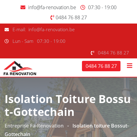
info@fa-renovation.be
07:30 - 19:00
0484 76 88 27
E-mail: info@fa-renovation.be
Lun - Sam
07:30 - 19:00
0484 76 88 27
0484 76 88 27
Isolation Toiture Bossu
T-Gottechain
Entreprise Fa-Renovation
-
Isolation toiture Bossut-
Gottechain