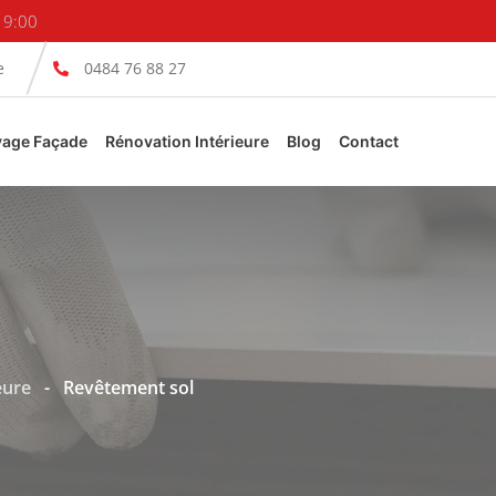
19:00
e
0484 76 88 27
yage Façade
Rénovation Intérieure
Blog
Contact
eure
-
Revêtement sol