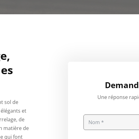
e,
des
Demande
Une réponse rapi
t sol de
élégants et
rrelage, de
en matière de
e qui font