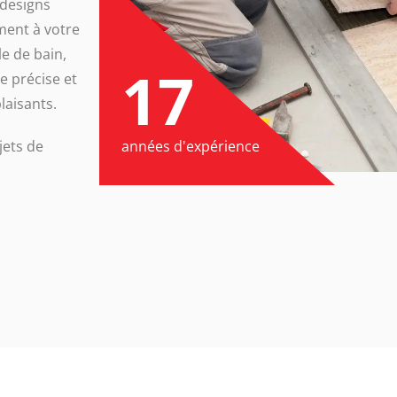
 designs
ment à votre
le de bain,
17
e précise et
laisants.
jets de
années d'expérience