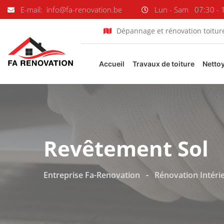
E-mail: info@fa-renovation.be
Lun - Sam
07:30 - 
Dépannage et rénovation toitur
Accueil
Travaux de toiture
Netto
Revêtement Sol
Entreprise Fa-Renovation
-
Rénovation Intéri