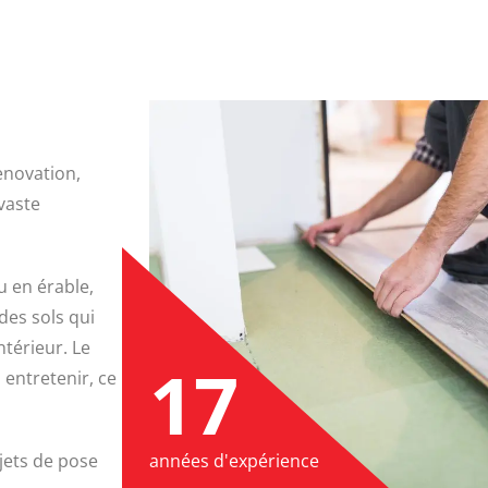
enovation,
vaste
 en érable,
des sols qui
ntérieur. Le
17
 entretenir, ce
jets de pose
années d'expérience