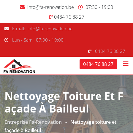
info@fa-renovation.be
07:30 - 19:00
0484 76 88 27
E-mail: info@fa-renovation.be
Lun - Sam
07:30 - 19:00
0484 76 88 27
0484 76 88 27
Nettoyage Toiture Et F
Açade À Bailleul
Entreprise Fa-Renovation
-
Nettoyage toiture et
façade à Bailleul