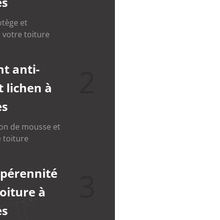
es
otège et
 votre toiture
t anti-
2
 lichen à
es
ion de mousse et
 toiture
 pérennité
3
toiture à
es