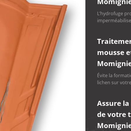
Momigni
L’hydrofuge pr
imperméabilise
Traitemen
mousse et
Momigni
Évite la format
lichen sur votre
Assure la
de votre 
Momigni