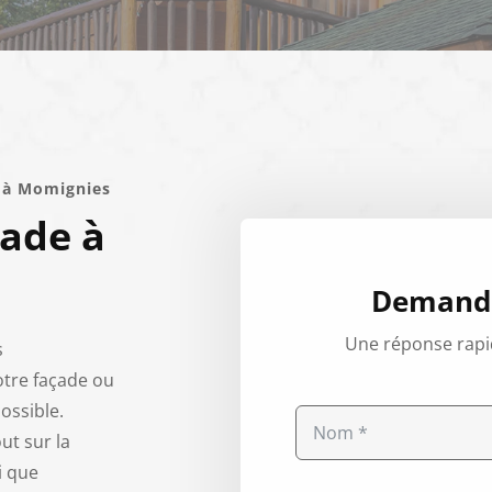
e à Momignies
çade à
Demande
Une réponse rapi
s
otre façade ou
possible.
ut sur la
i que