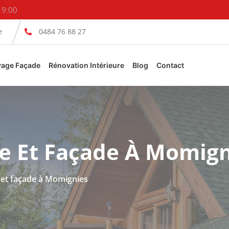
19:00
e
0484 76 88 27
yage Façade
Rénovation Intérieure
Blog
Contact
e Et Façade À Momign
 et façade à Momignies