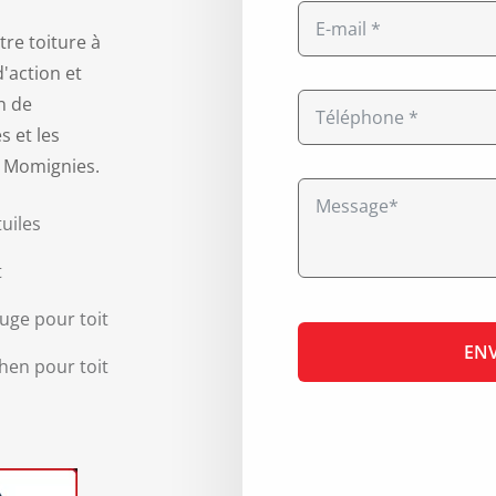
re toiture à
'action et
n de
 et les
à Momignies.
uiles
t
uge pour toit
chen pour toit