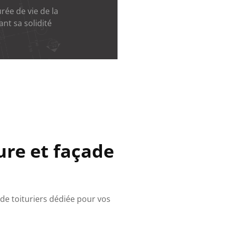
ée de vie de la
ant sa solidité
ure et façade
 de toituriers dédiée pour vos