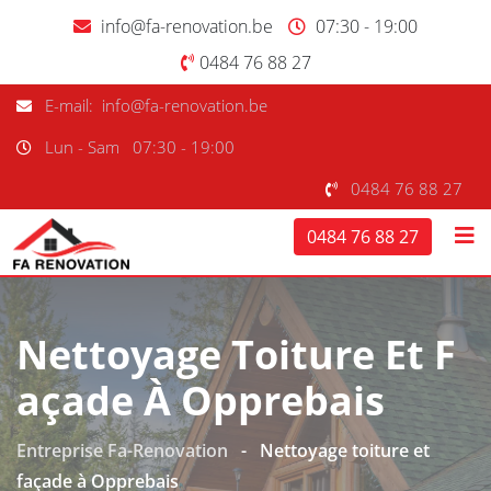
info@fa-renovation.be
07:30 - 19:00
0484 76 88 27
E-mail: info@fa-renovation.be
Lun - Sam
07:30 - 19:00
0484 76 88 27
0484 76 88 27
Nettoyage Toiture Et F
Açade À Opprebais
Entreprise Fa-Renovation
-
Nettoyage toiture et
façade à Opprebais