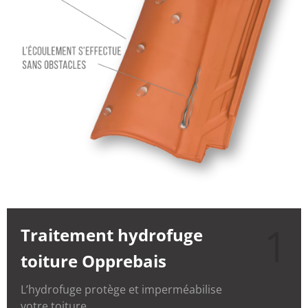
1
Traitement hydrofuge
toiture Opprebais
L’hydrofuge protège et imperméabilise
votre toiture