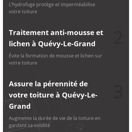
L’hydrofuge protège et imperméabilise
votre toiture
2
Traitement anti-mousse et
lichen à Quévy-Le-Grand
Évite la formation de mousse et lichen sur
votre toiture
Assure la pérennité de
3
votre toiture à Quévy-Le-
Grand
Augmente la durée de vie de la toiture en
gardant sa solidité