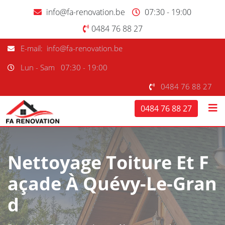
info@fa-renovation.be
07:30 - 19:00
0484 76 88 27
E-mail: info@fa-renovation.be
Lun - Sam
07:30 - 19:00
0484 76 88 27
0484 76 88 27
Nettoyage Toiture Et F
Açade À Quévy-Le-Gran
D