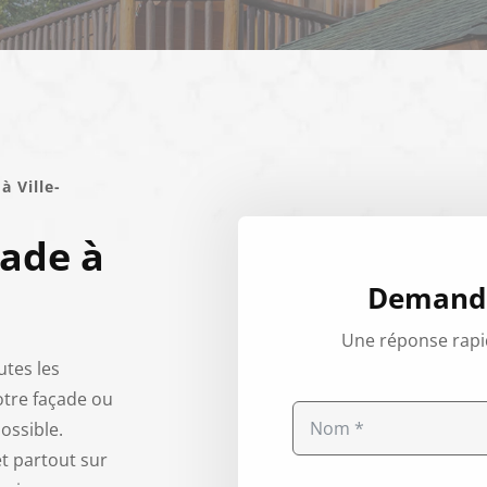
 Ville-
çade à
Demande
Une réponse rapi
utes les
otre façade ou
possible.
t partout sur