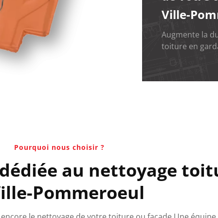
Ville-Po
Augmente la dur
toiture en gard
Pourquoi nous choisir ?
 dédiée au nettoyage toit
Ville-Pommeroeul
ou encore le nettoyage de votre toiture ou façade Une équipe