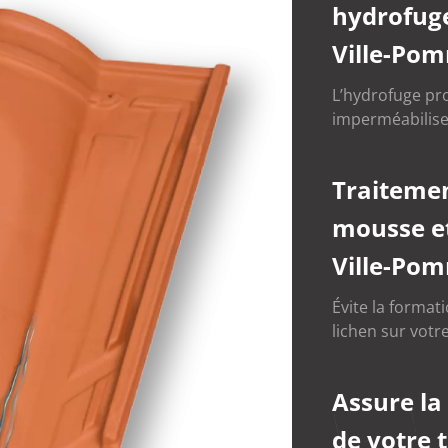
hydrofuge
Ville-Po
L’hydrofuge pr
imperméabilise
Traitemen
mousse et
Ville-Po
Évite la format
lichen sur votre
Assure la
de votre 