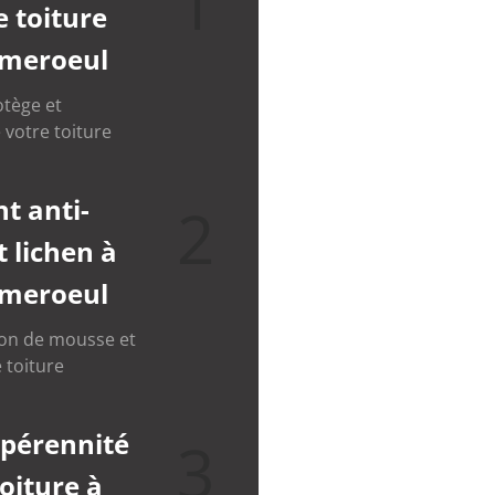
1
 toiture
mmeroeul
otège et
 votre toiture
t anti-
2
 lichen à
mmeroeul
ion de mousse et
 toiture
 pérennité
3
toiture à