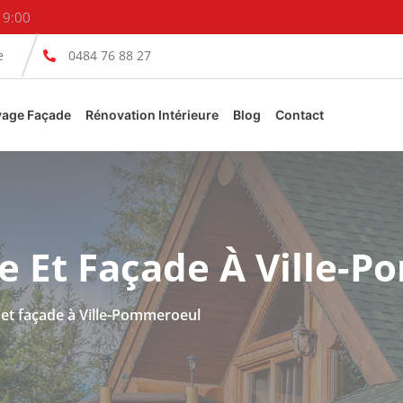
19:00
e
0484 76 88 27
yage Façade
Rénovation Intérieure
Blog
Contact
e Et Façade À Ville-
 et façade à Ville-Pommeroeul