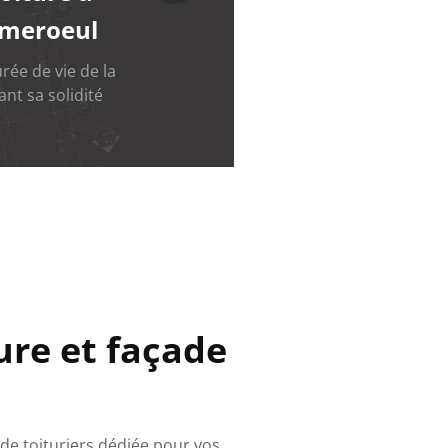
mmeroeul
ée de vie de la
ant sa solidité
ure et façade
 de toituriers dédiée pour vos