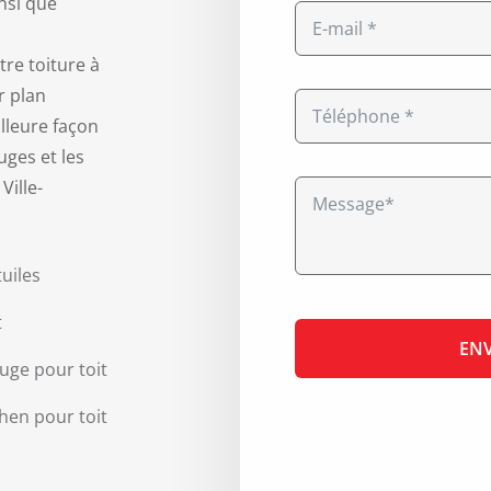
nsi que
re toiture à
r plan
lleure façon
ges et les
Ville-
uiles
t
uge pour toit
chen pour toit