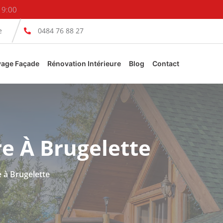
19:00
e
0484 76 88 27
yage Façade
Rénovation Intérieure
Blog
Contact
re À Brugelette
 à Brugelette