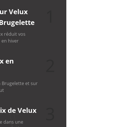
1
eur Velux
 Brugelette
x réduit vos
 en hiver
2
x en
 Brugelette et sur
ut
3
ix de Velux
le dans une