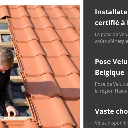
Installat
certifié à
La pose de Velu
coûts d'énergie
Pose Velu
Belgique
Pose de Velux à
la région Haina
Vaste cho
Velux disponib