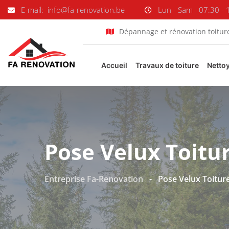
E-mail: info@fa-renovation.be
Lun - Sam
07:30 - 
Dépannage et rénovation toitur
Accueil
Travaux de toiture
Netto
Pose Velux Toitu
Entreprise Fa-Renovation
-
Pose Velux Toiture