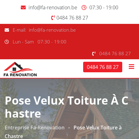
info@fa-renovation.be
07:30 - 19:00
0484 76 88 27
E-mail: info@fa-renovation.be
Lun - Sam
07:30 - 19:00
0484 76 88 27
0484 76 88 27
Pose Velux Toiture À C
Hastre
Entreprise Fa-Renovation
-
Pose Velux Toiture à
Chastre