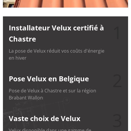
1
Installateur Velux certifié à
Chastre
La pose de Velux réduit vos coûts d'énergie
en hiver
2
Pose Velux en Belgique
Pose de Velux à Chastre et sur la région
Brabant Wallon
3
Vaste choix de Velux
Velux disponible dans une gamme de