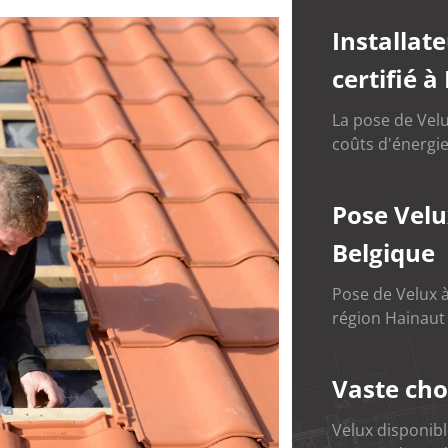
Installat
certifié à
La pose de Velu
coûts d'énergie
Pose Velu
Belgique
Pose de Velux à
région Hainaut
Vaste cho
Velux disponib