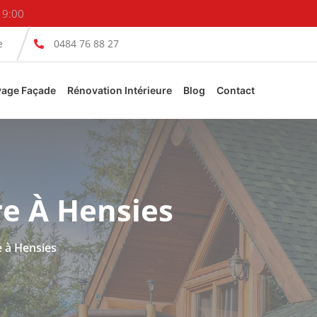
19:00
e
0484 76 88 27
yage Façade
Rénovation Intérieure
Blog
Contact
re À Hensies
e à Hensies