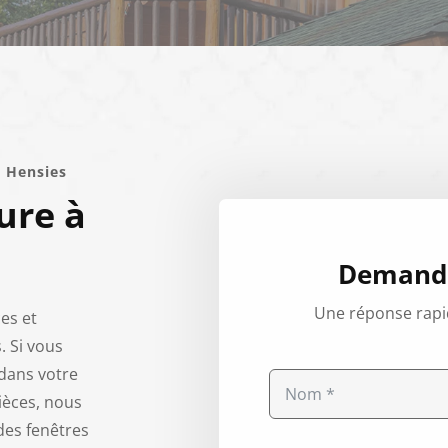
à Hensies
ure à
Demande
Une réponse rapi
es et
. Si vous
dans votre
ièces, nous
des fenêtres