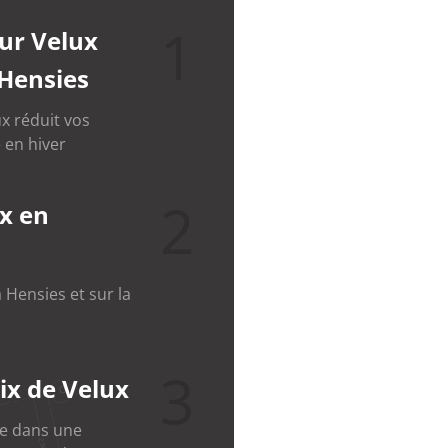
1
eur Velux
 Hensies
x réduit vos
 en hiver
2
x en
 Hensies et sur la
3
ix de Velux
le dans une