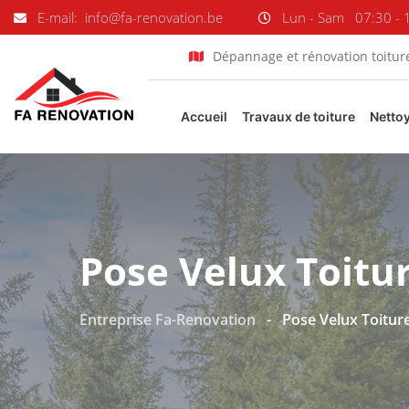
E-mail: info@fa-renovation.be
Lun - Sam
07:30 - 
Dépannage et rénovation toitur
Accueil
Travaux de toiture
Netto
Pose Velux Toitu
Entreprise Fa-Renovation
-
Pose Velux Toitur