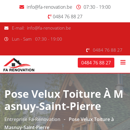
info@fa-renovation.be
07:30 - 19:00
0484 76 88 27
E-mail: info@fa-renovation.be
Lun - Sam
07:30 - 19:00
0484 76 88 27
0484 76 88 27
Pose Velux Toiture À M
Asnuy-Saint-Pierre
Entreprise Fa-Renovation
-
Pose Velux Toiture à
Masnuy-Saint-Pierre