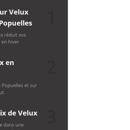
1
eur Velux
 Popuelles
x réduit vos
 en hiver
2
x en
 Popuelles et sur
ut
3
ix de Velux
le dans une