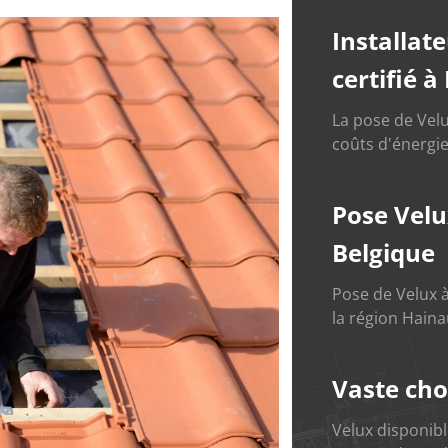
Installat
certifié à
La pose de Velu
coûts d'énergie
Pose Velu
Belgique
Pose de Velux à
la région Haina
Vaste cho
Velux disponib