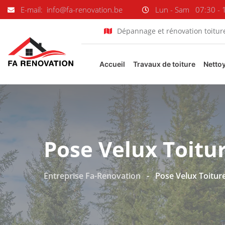
E-mail: info@fa-renovation.be
Lun - Sam
07:30 - 
Dépannage et rénovation toitur
Accueil
Travaux de toiture
Netto
Pose Velux Toitu
Entreprise Fa-Renovation
-
Pose Velux Toitur