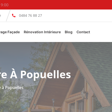
19:00
e
0484 76 88 27
yage Façade
Rénovation Intérieure
Blog
Contact
re À Popuelles
e à Popuelles