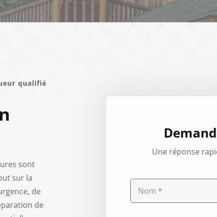
ueur qualifié
on
Demande
Une réponse rapi
tures sont
ut sur la
'urgence, de
éparation de