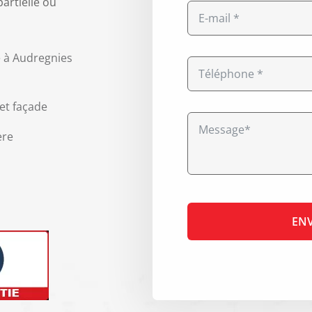
partielle ou
e à Audregnies
et façade
ère