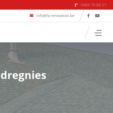
0484 76 88 27
info@fa-renovation.be
udregnies