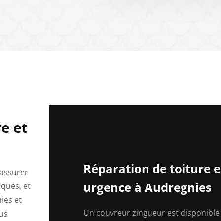
e et
Réparation de toiture 
 assurer
urgence à Audregnies
iques, et
ies et
Un couvreur zingueur est disponible 
ous