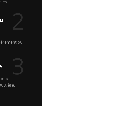
ies.
2
u
ièrement ou
3
e
ur la
uttière.