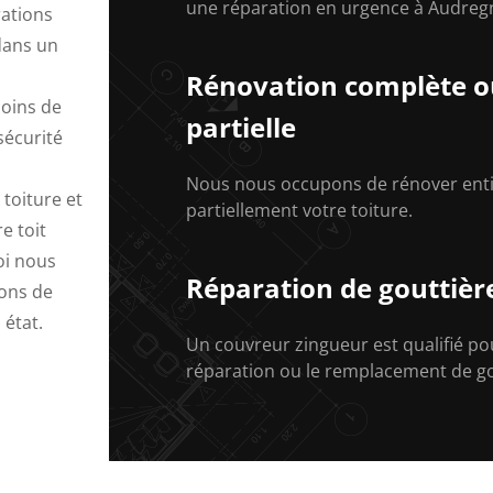
une réparation en urgence à Audregn
rations
dans un
Rénovation complète o
soins de
partielle
sécurité
Nous nous occupons de rénover ent
toiture et
partiellement votre toiture.
e toit
oi nous
Réparation de gouttièr
ions de
 état.
Un couvreur zingueur est qualifié po
réparation ou le remplacement de go