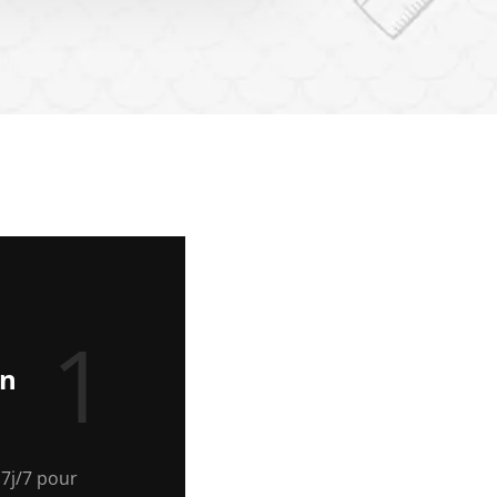
1
en
7j/7 pour