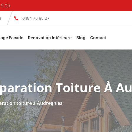
19:00
e
0484 76 88 27
yage Façade
Rénovation Intérieure
Blog
Contact
paration Toiture À A
aration toiture à Audregnies