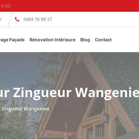
19:00
e
0484 76 88 27
yage Façade
Rénovation Intérieure
Blog
Contact
ur Zingueur Wangeni
r zingueur Wangenies