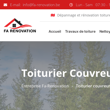
E-mail: info@fa-renovation.be
Lun - Sam
07:30 - 
Dépannage et rénovation toitur
Accueil
Travaux de toiture
Netto
Toiturier Couvre
Entreprise Fa-Renovation
-
Toiturier couvreu